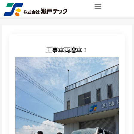
内
容
を
ス
キ
ッ
プ
工事車両増車！