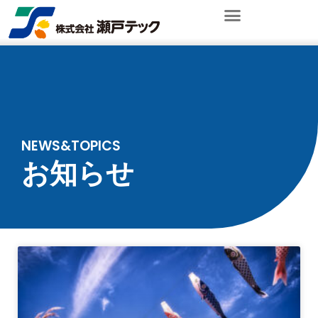
内
容
を
ス
キ
ッ
プ
NEWS&TOPICS
お知らせ