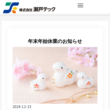
内
容
を
ス
キ
ッ
プ
年末年始休業のお知らせ
2024-12-23